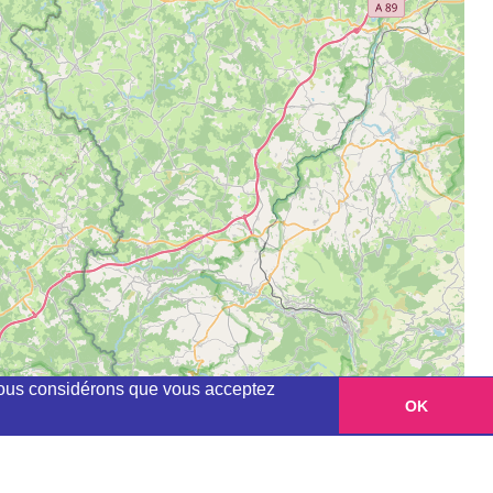
, nous considérons que vous acceptez
OK
Leaflet
|
©
OpenStreetMap
contributors