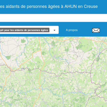
 les aidants de personnes âgées à AHUN en Creuse
A propos
pit pour les aidants de personnes âgées