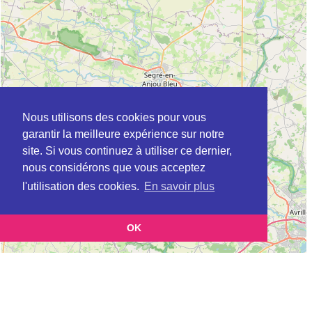
Nous utilisons des cookies pour vous
garantir la meilleure expérience sur notre
site. Si vous continuez à utiliser ce dernier,
nous considérons que vous acceptez
l'utilisation des cookies.
En savoir plus
OK
Leaflet
|
©
OpenStreetMap
contributors
Cette page vous présente la
Carte Plateforme d'accompagnement et de répit
et vous
pour les aidants de personnes âgées à AHUILLE en Mayenne