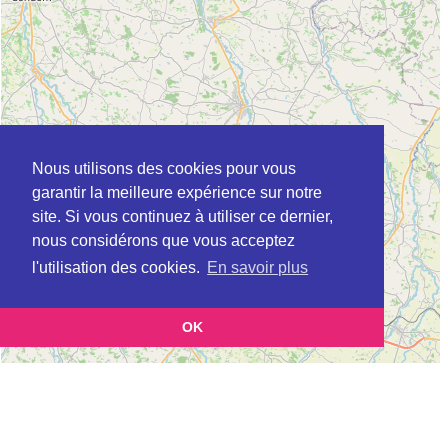
Nous utilisons des cookies pour vous
garantir la meilleure expérience sur notre
site. Si vous continuez à utiliser ce dernier,
nous considérons que vous acceptez
l'utilisation des cookies.
En savoir plus
OK
Leaflet
|
©
OpenStreetMap
contributors
Cette page vous présente la
Carte Plateforme d'accompagnement et de répit
et vous
pour les aidants de personnes âgées à AGEN en Lot-et-Garonne